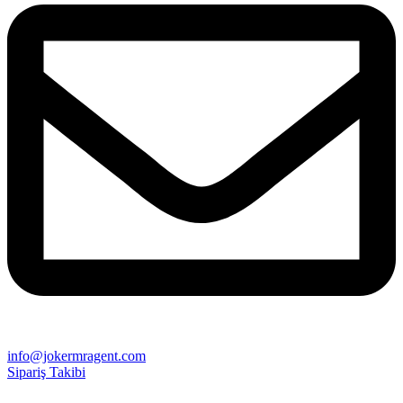
info@jokermragent.com
Sipariş Takibi