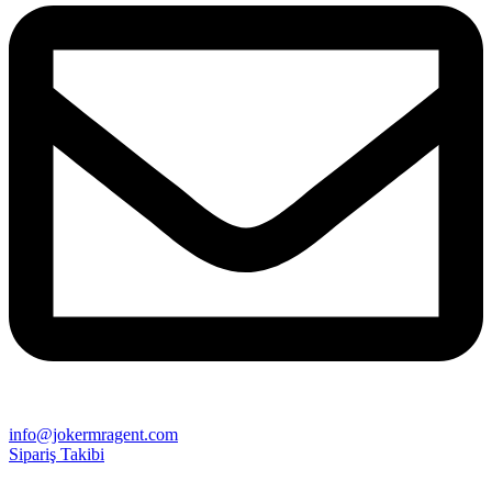
info@jokermragent.com
Sipariş Takibi