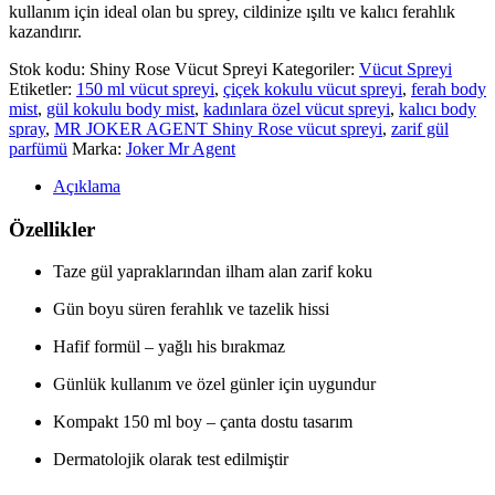
kullanım için ideal olan bu sprey, cildinize ışıltı ve kalıcı ferahlık
kazandırır.
Stok kodu:
Shiny Rose Vücut Spreyi
Kategoriler:
Vücut Spreyi
Etiketler:
150 ml vücut spreyi
,
çiçek kokulu vücut spreyi
,
ferah body
mist
,
gül kokulu body mist
,
kadınlara özel vücut spreyi
,
kalıcı body
spray
,
MR JOKER AGENT Shiny Rose vücut spreyi
,
zarif gül
parfümü
Marka:
Joker Mr Agent
Açıklama
Özellikler
Taze gül yapraklarından ilham alan zarif koku
Gün boyu süren ferahlık ve tazelik hissi
Hafif formül – yağlı his bırakmaz
Günlük kullanım ve özel günler için uygundur
Kompakt 150 ml boy – çanta dostu tasarım
Dermatolojik olarak test edilmiştir